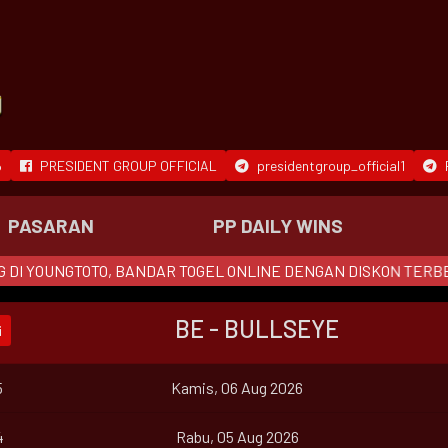
6
PRESIDENT GROUP OFFICIAL
presidentgroup_official1
PASARAN
PP DAILY WINS
NGTOTO, BANDAR TOGEL ONLINE DENGAN DISKON TERBESAR YAN
BE - BULLSEYE
i
5
Kamis, 06 Aug 2026
4
Rabu, 05 Aug 2026