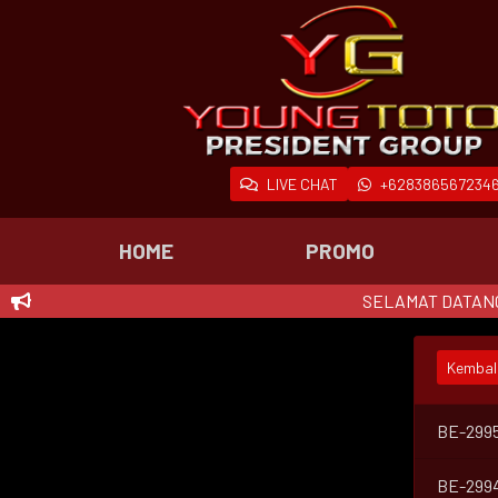
LIVE CHAT
+628386567234
HOME
PROMO
SELAMAT DATANG DI YOU
Kembal
BE-299
BE-299