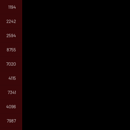
1194
2242
2594
8755
7020
4115
7341
4096
7987