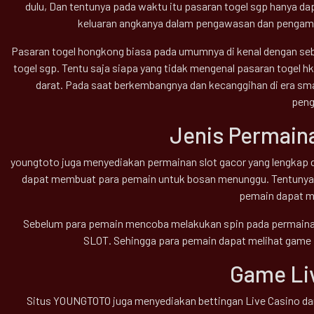
dulu, Dan tentunya pada waktu itu pasaran togel sgp hanya dap
keluaran angkanya dalam pengawasan dan pengamanan
Pasaran togel hongkong biasa pada umumnya di kenal dengan se
togel sgp. Tentu saja siapa yang tidak mengenal pasaran togel 
darat. Pada saat berkembangnya dan kecanggihan di era sm
peng
Jenis Permain
youngtoto juga menyediakan permainan slot gacor yang lengkap dan
dapat membuat para pemain untuk bosan menunggu. Tentunya si
pemain dapat me
Sebelum para pemain mencoba melakukan spin pada permainan s
SLOT. Sehingga para pemain dapat melihat game
Game Liv
Situs YOUNGTOTO juga menyediakan bettingan Live Casino dan