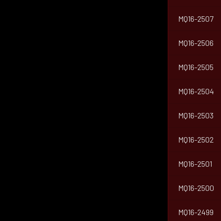
MQ16-2507
MQ16-2506
MQ16-2505
MQ16-2504
MQ16-2503
MQ16-2502
MQ16-2501
MQ16-2500
MQ16-2499