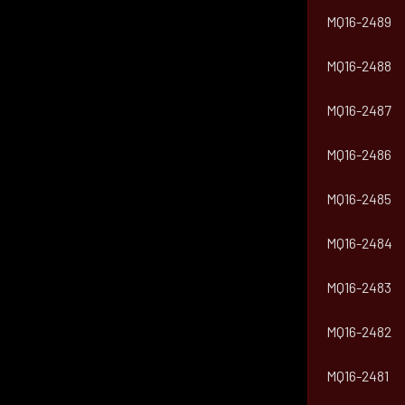
MQ16-2489
MQ16-2488
MQ16-2487
MQ16-2486
MQ16-2485
MQ16-2484
MQ16-2483
MQ16-2482
MQ16-2481