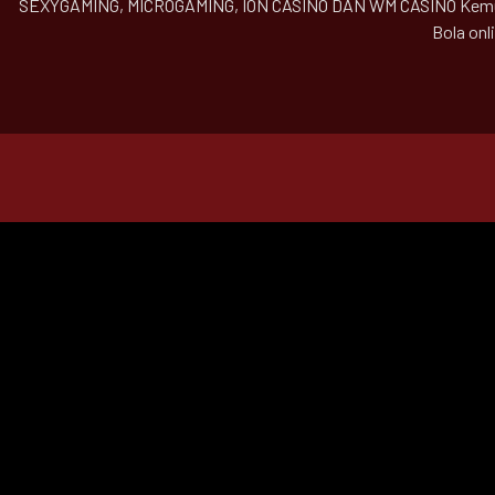
SEXYGAMING, MICROGAMING, ION CASINO DAN WM CASINO Kemudian
Bola onl