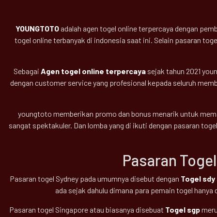
YOUNGTOTO
adalah agen togel online terpercaya dengan pemba
togel online terbanyak di indonesia saat ini. Selain pasaran to
Sebagai
Agen togel online terpercaya
sejak tahun 2021 youn
dengan customer service yang profesional kepada seluruh membe
youngtoto memberikan promo dan bonus menarik untuk memanj
sangat spektakuler. Dan lomba yang di ikuti dengan pasaran toge
Pasaran Togel
Pasaran togel Sydney pada umumnya disebut dengan
Togel sdy
ada sejak dahulu dimana para pemain togel hanya d
Pasaran togel Singapore atau biasanya disebuat
Togel sgp
merup