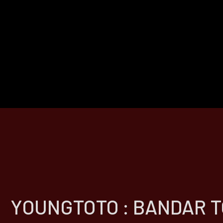
YOUNGTOTO : BANDAR T