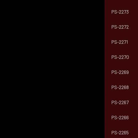
PS-2273
PS-2272
PS-2271
PS-2270
PS-2269
PS-2268
PS-2267
PS-2266
PS-2265