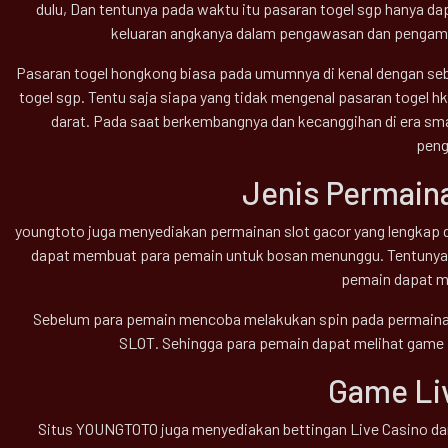
dulu, Dan tentunya pada waktu itu pasaran togel sgp hanya dap
keluaran angkanya dalam pengawasan dan pengamanan
Pasaran togel hongkong biasa pada umumnya di kenal dengan se
togel sgp. Tentu saja siapa yang tidak mengenal pasaran togel 
darat. Pada saat berkembangnya dan kecanggihan di era sm
peng
Jenis Permain
youngtoto juga menyediakan permainan slot gacor yang lengkap dan
dapat membuat para pemain untuk bosan menunggu. Tentunya si
pemain dapat me
Sebelum para pemain mencoba melakukan spin pada permainan s
SLOT. Sehingga para pemain dapat melihat game
Game Liv
Situs YOUNGTOTO juga menyediakan bettingan Live Casino dan