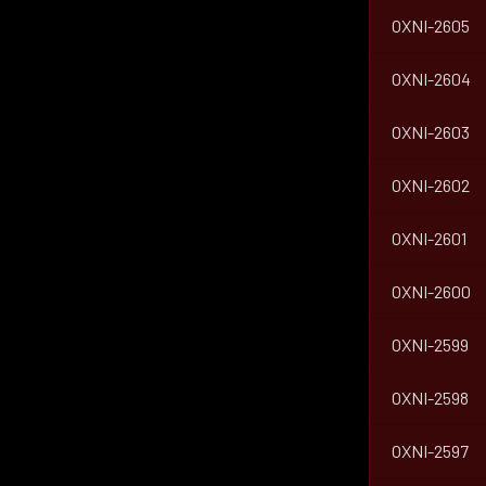
OXNI-2605
OXNI-2604
OXNI-2603
OXNI-2602
OXNI-2601
OXNI-2600
OXNI-2599
OXNI-2598
OXNI-2597