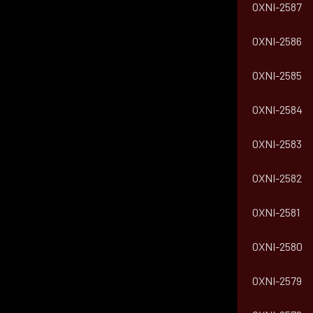
OXNI-2587
OXNI-2586
OXNI-2585
OXNI-2584
OXNI-2583
OXNI-2582
OXNI-2581
OXNI-2580
OXNI-2579