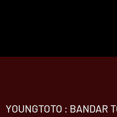
YOUNGTOTO : BANDAR T