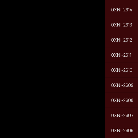
OXNI-2614
OXNI-2613
OXNI-2612
OXNI-2611
OXNI-2610
OXNI-2609
OXNI-2608
OXNI-2607
OXNI-2606