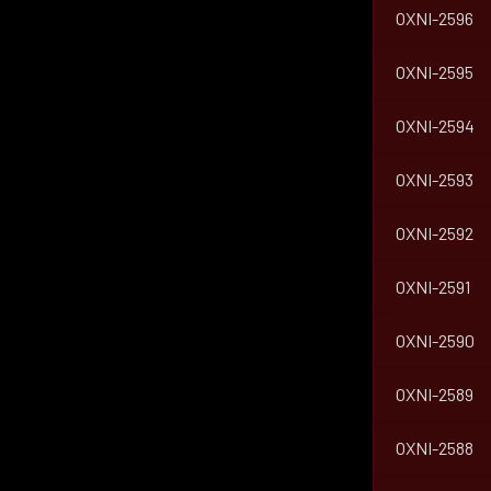
OXNI-2596
OXNI-2595
OXNI-2594
OXNI-2593
OXNI-2592
OXNI-2591
OXNI-2590
OXNI-2589
OXNI-2588