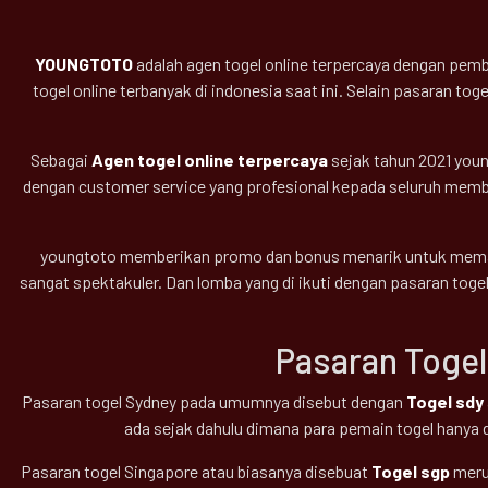
YOUNGTOTO
adalah agen togel online terpercaya dengan pemba
togel online terbanyak di indonesia saat ini. Selain pasaran to
Sebagai
Agen togel online terpercaya
sejak tahun 2021 youn
dengan customer service yang profesional kepada seluruh membe
youngtoto memberikan promo dan bonus menarik untuk memanj
sangat spektakuler. Dan lomba yang di ikuti dengan pasaran toge
Pasaran Togel
Pasaran togel Sydney pada umumnya disebut dengan
Togel sdy
ada sejak dahulu dimana para pemain togel hanya d
Pasaran togel Singapore atau biasanya disebuat
Togel sgp
merup