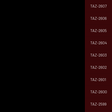
TAZ-2607
TAZ-2606
TAZ-2605
TAZ-2604
TAZ-2603
TAZ-2602
TAZ-2601
TAZ-2600
TAZ-2599